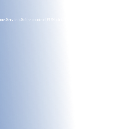
ES
ones
Servicios
Sobre nosotros
IFU
Noticias
Inversor
Contacte con nosotros