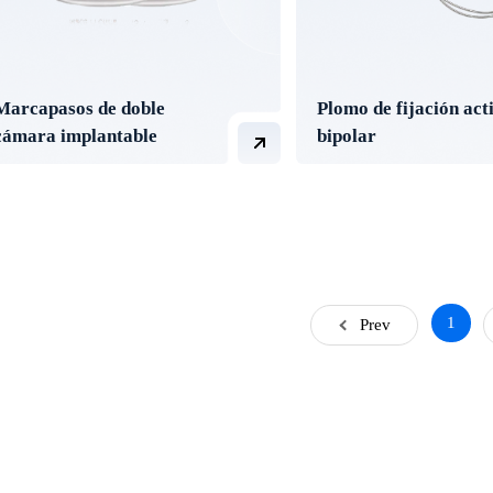
Marcapasos de doble
Plomo de fijación act
cámara implantable
bipolar
1
Prev