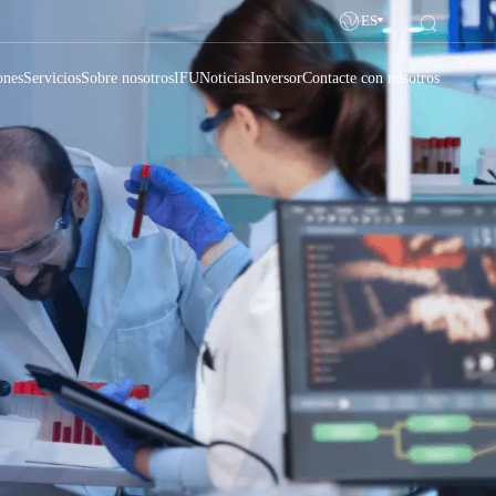
ES
ones
Servicios
Sobre nosotros
IFU
Noticias
Inversor
Contacte con nosotros