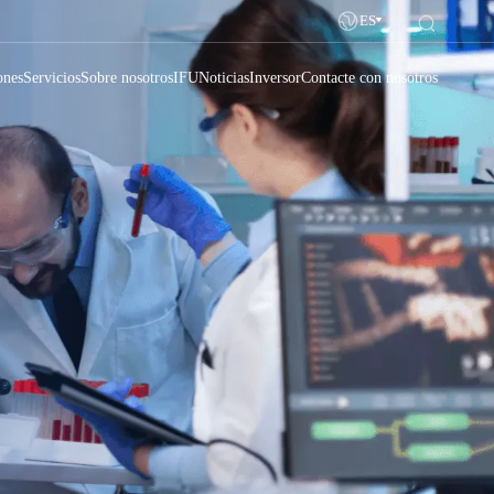
ES
ones
Servicios
Sobre nosotros
IFU
Noticias
Inversor
Contacte con nosotros