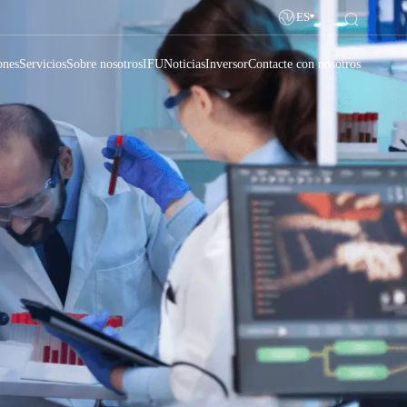
ES
ones
Servicios
Sobre nosotros
IFU
Noticias
Inversor
Contacte con nosotros